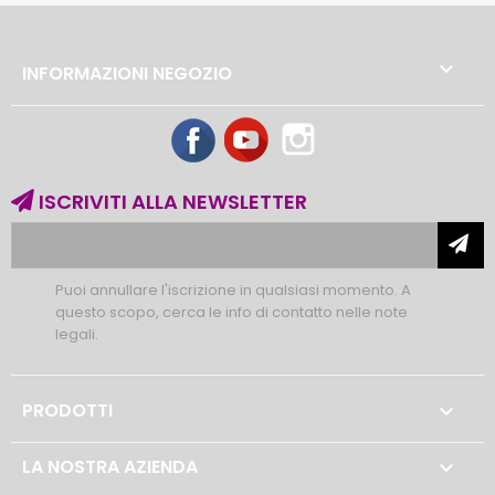

INFORMAZIONI NEGOZIO
Facebook
YouTube
Instagram
ISCRIVITI ALLA NEWSLETTER
Puoi annullare l'iscrizione in qualsiasi momento. A
questo scopo, cerca le info di contatto nelle note
legali.
PRODOTTI

LA NOSTRA AZIENDA
