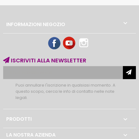

INFORMAZIONI NEGOZIO
Facebook
YouTube
Instagram
ISCRIVITI ALLA NEWSLETTER
Puoi annullare l'iscrizione in qualsiasi momento. A
questo scopo, cerca le info di contatto nelle note
legali.
PRODOTTI

LA NOSTRA AZIENDA
