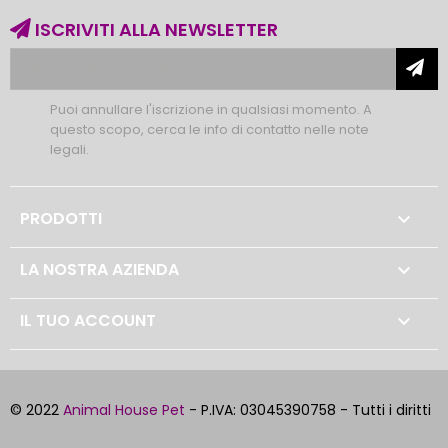
ISCRIVITI ALLA NEWSLETTER
Puoi annullare l'iscrizione in qualsiasi momento. A
questo scopo, cerca le info di contatto nelle note
legali.
PRODOTTI

LA NOSTRA AZIENDA

IL TUO ACCOUNT

© 2022
Animal House Pet
- P.IVA: 03045390758 - Tutti i diritti