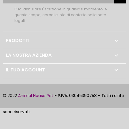
Puoi annullare l'iscrizione in qualsiasi momento. A
questo scopo, cerca le info di contatto nelle note
legali.
PRODOTTI

LA NOSTRA AZIENDA

IL TUO ACCOUNT

© 2022
Animal House Pet
- P.IVA: 03045390758 - Tutti i diritti
sono riservati.