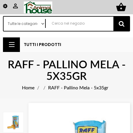
shopping_basket

TUTTI I PRODOTTI
RAFF - PALLINO MELA -
5X35GR
Home
RAFF - Pallino Mela - 5x35gr