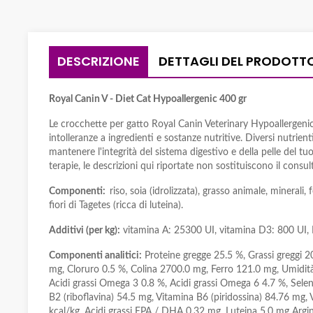
DESCRIZIONE
DETTAGLI DEL PRODOTT
Royal Canin V - Diet Cat Hypoallergenic 400 gr
Le crocchette per gatto Royal Canin Veterinary Hypoallergenic
intolleranze a ingredienti e sostanze nutritive. Diversi nutrie
mantenere l'integrità del sistema digestivo e della pelle del tu
terapie, le descrizioni qui riportate non sostituiscono il consu
Componenti:
riso, soia (idrolizzata), grasso animale, minerali, 
fiori di Tagetes (ricca di luteina).
Additivi (per kg):
vitamina A: 25300 UI, vitamina D3: 800 UI, E
Componenti analitici:
Proteine gregge 25.5 %, Grassi greggi 2
mg, Cloruro 0.5 %, Colina 2700.0 mg, Ferro 121.0 mg, Umidità
Acidi grassi Omega 3 0.8 %, Acidi grassi Omega 6 4.7 %, Sele
B2 (riboflavina) 54.5 mg, Vitamina B6 (piridossina) 84.76 mg
kcal/kg, Acidi grassi EPA / DHA 0.32 mg, Luteina 5.0 mg Argin