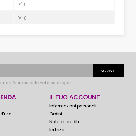
54 g
66 g
 le info di contatto nelle note legali.
IENDA
IL TUO ACCOUNT
Informazioni personali
 d'uso
Ordini
Note di credito
Indirizzi