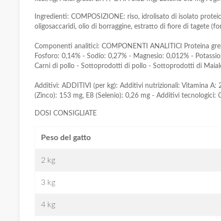
Ingredienti: COMPOSIZIONE: riso, idrolisato di isolato proteico di
oligosaccaridi, olio di borraggine, estratto di fiore di tagete (fo
Componenti analitici: COMPONENTI ANALITICI Proteina grezza: 8
Fosforo: 0,14% - Sodio: 0,27% - Magnesio: 0,012% - Potassio: 0
Carni di pollo - Sottoprodotti di pollo - Sottoprodotti di Maia
Additivi: ADDITIVI (per kg): Additivi nutrizionali: Vitamina 
(Zinco): 153 mg, E8 (Selenio): 0,26 mg - Additivi tecnologici: C
DOSI CONSIGLIATE
Peso del gatto
2 kg
3 kg
4 kg