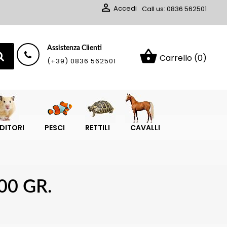

Accedi
Call us:
0836 562501
Assistenza Clienti
shopping_basket
Carrello
(0)
(+39) 0836 562501
DITORI
PESCI
RETTILI
CAVALLI
00 GR.