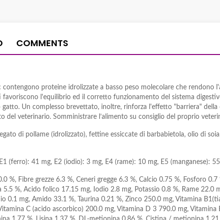
O
COMMENTS
 contengono proteine idrolizzate a basso peso molecolare che rendono l'a
nti favoriscono l'equilibrio ed il corretto funzionamento del sistema digest
o gatto. Un complesso brevettato, inoltre, rinforza l'effetto "barriera" dell
lto del veterinario. Somministrare l’alimento su consiglio del proprio veter
fegato di pollame (idrolizzato), fettine essiccate di barbabietola, olio di soia
1 (ferro): 41 mg, E2 (iodio): 3 mg, E4 (rame): 10 mg, E5 (manganese): 55 
0.0 %, Fibre grezze 6.3 %, Ceneri gregge 6.3 %, Calcio 0.75 %, Fosforo 0.
 5.5 %, Acido folico 17.15 mg, Iodio 2.8 mg, Potassio 0.8 %, Rame 22.0 
nio 0.1 mg, Amido 33.1 %, Taurina 0.21 %, Zinco 250.0 mg, Vitamina B1(t
, Vitamina C (acido ascorbico) 200.0 mg, Vitamina D 3 790.0 mg, Vitamina 
ina 1.77 %, Lisina 1.37 %, DL-metionina 0.86 %, Cistina / metionina 1.21 