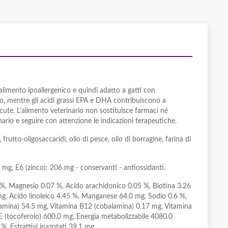
limento ipoallergenico e quindi adatto a gatti con
ivo, mentre gli acidi grassi EPA e DHA contribuiscono a
a cute. L’alimento veterinario non sostituisce farmaci né
inario e seguire con attenzione le indicazioni terapeutiche.
, frutto-oligosaccaridi, olio di pesce, olio di borragine, farina di
mg, E6 (zinco): 206 mg - conservanti - antiossidanti.
7 %, Magnesio 0.07 %, Acido arachidonico 0.05 %, Biotina 3.26
mg, Acido linoleico 4.45 %, Manganese 64.0 mg, Sodio 0.6 %,
iamina) 54.5 mg, Vitamina B12 (cobalamina) 0.17 mg, Vitamina
E (tocoferolo) 600.0 mg, Energia metabolizzabile 4080.0
%, Estrattivi inazotati 39.1 mg