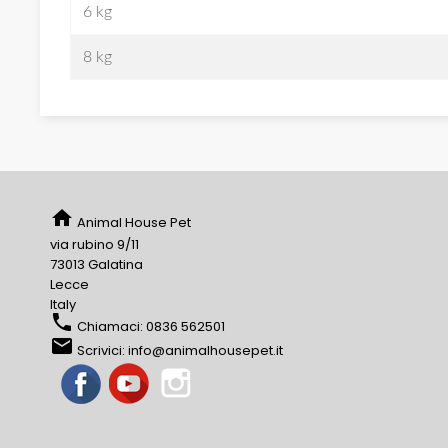
6 kg
8 kg
home
Animal House Pet
via rubino 9/11
73013 Galatina
Lecce
Italy
phone
Chiamaci:
0836 562501
email
Scrivici:
info@animalhousepet.it
Facebook
YouTube
Instagram