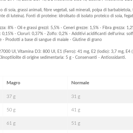
 soia, grassi animali, fibre vegetali, sali minerali, polpa di barbabietola, fe
nte di luteina). Fonti di proteine: idrolisato di isolato proteico di soia, fegat
% - Oli e grassi grezzi: 5,5% - Ceneri grezze: 1,5% - Fibra grezza: 1,2%
,15% - Cloruri: 0,37% - Zolfo: 0,2% - Additivi acidificanti dell’urina: sol
le - Prodotti a base di sangue di maiale - Glutine di grano
A: 27000 UI, Vitamina D3: 800 UI, E1 (Ferro): 41 mg, E2 (Iodio): 3,7 mg, 
linoptilolite di origine sedimentaria: 5 g - Conservanti - Antiossidanti.
Magro
Normale
37 g
31 g
50 g
41 g
61 g
51 g