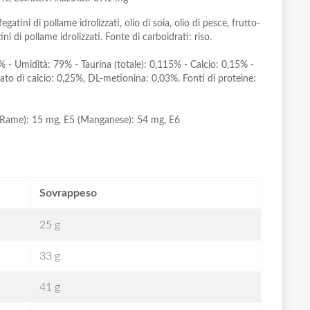
gatini di pollame idrolizzati, olio di soia, olio di pesce, frutto-
ini di pollame idrolizzati. Fonte di carboidrati: riso.
 - Umidità: 79% - Taurina (totale): 0,115% - Calcio: 0,15% -
fato di calcio: 0,25%, DL-metionina: 0,03%. Fonti di proteine:
E4 (Rame): 15 mg, E5 (Manganese): 54 mg, E6
Sovrappeso
25 g
33 g
41 g