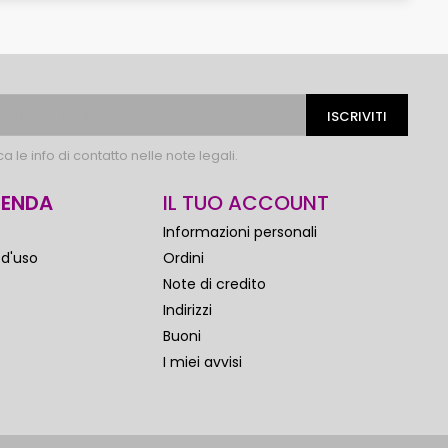
 le info di contatto nelle note legali.
IENDA
IL TUO ACCOUNT
Informazioni personali
 d'uso
Ordini
Note di credito
Indirizzi
Buoni
I miei avvisi