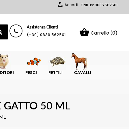

Accedi
Call us:
0836 562501
Assistenza Clienti
shopping_basket
Carrello
(0)
(+39) 0836 562501
DITORI
PESCI
RETTILI
CAVALLI
 GATTO 50 ML
 ML