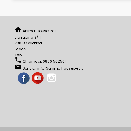
home
Animal House Pet
via rubino 9/11
73013 Galatina
Lecce
Italy
phone
Chiamaci:
0836 562501
email
Scrivici:
info@animalhousepet.it
Facebook
YouTube
Instagram