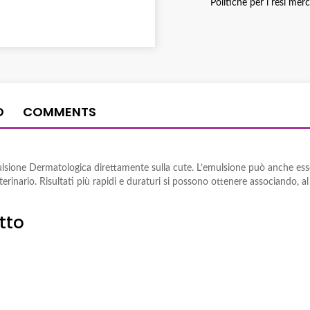
Politiche per i resi mer
O
COMMENTS
lsione Dermatologica direttamente sulla cute. L’emulsione può anche esser
erinario. Risultati più rapidi e duraturi si possono ottenere associando, al
tto