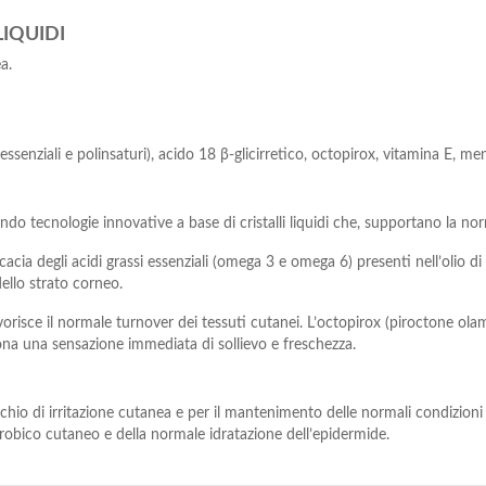
IQUIDI
a.
essenziali e polinsaturi), acido 18 β-glicirretico, octopirox, vitamina E, me
o tecnologie innovative a base di cristalli liquidi che, supportano la no
ia degli acidi grassi essenziali (omega 3 e omega 6) presenti nell’olio di r
ello strato corneo.
avorisce il normale turnover dei tessuti cutanei. L’octopirox (piroctone olami
a una sensazione immediata di sollievo e freschezza.
chio di irritazione cutanea e per il mantenimento delle normali condizioni 
robico cutaneo e della normale idratazione dell’epidermide.