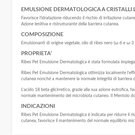
EMULSIONE DERMATOLOGICA A CRISTALLI L
Favorisce l’idratazione riducendo il rischio di irritazione cutane
Azione lenitiva e ristrutturante della barriera cutanea.
COMPOSIZIONE
Emulsionanti di origine vegetale, olio di ribes nero (ω-6 e ω-3 
PROPRIETA’
Ribes Pet Emulsione Dermatologica è stata formulata impiegand
Ribes Pet Emulsione Dermatologica ottimizza localmente l’efficac
cutanea nonché a mantenere la normale integrità di barriera d
L’acido 18 beta-glicirretico, grazie alla sua azione eutrofica, f
normale mantenimento del microbiota cutaneo. Il Mentolo don
INDICAZIONI
Ribes Pet Emulsione Dermatologica è indicata per ridurre il ris
cutanea, favorisce il mantenimento del normale equilibrio mic