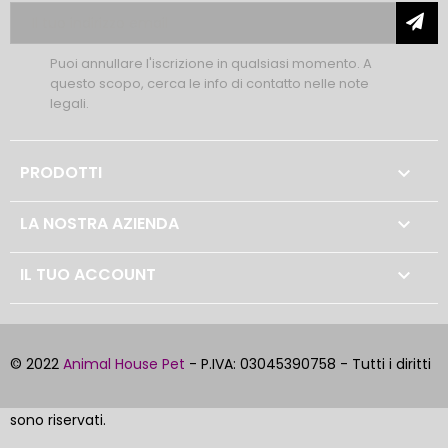
Puoi annullare l'iscrizione in qualsiasi momento. A
questo scopo, cerca le info di contatto nelle note
legali.
PRODOTTI

LA NOSTRA AZIENDA

IL TUO ACCOUNT

© 2022
Animal House Pet
- P.IVA: 03045390758 - Tutti i diritti
sono riservati.