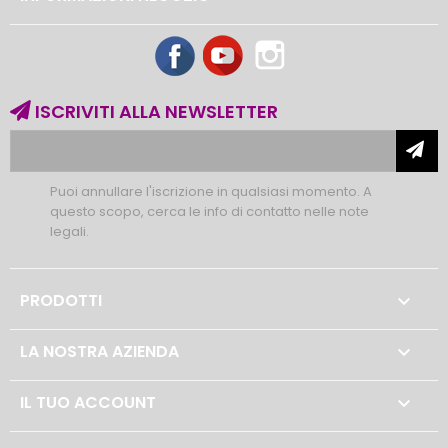
Facebook
YouTube
Instagram
ISCRIVITI ALLA NEWSLETTER
Puoi annullare l'iscrizione in qualsiasi momento. A
questo scopo, cerca le info di contatto nelle note
legali.
PRODOTTI

LA NOSTRA AZIENDA

IL TUO ACCOUNT
