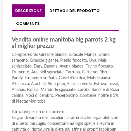
DESCRIZIONE
DETTAGLI DEL PRODOTTO
COMMENTS
Vendita online manitoba big parrots 2 kg
al miglior prezzo
Composizione: Girasole bianco, Girasole Marica, Grano
saraceno, Girasole gigante, Pisello fioccato, Uva, Mais
schiacciato, Dary, Banana, Avena bianca, Favino fioccato,
Frumento, Arachidi sgusciate, Carruba, Cartamo, Riso
Paddy, Frumento soffiato, Gusci d'ostrica, Mais espanso,
Albicocca, Arachidi, Pom pom, Estruso verde, Estruso rosso,
Ananas, Papaja, Mandorle sgusciate, Carota, Bacche di Rosa
canina, Noci di cembro, Peperoncino, Contiene inoltre il 5%
di NectarManitoba
Istruzioni per un uso corretto
Le grandi varietà e le peculiari caratteristiche organolettiche
di questo miscuglio consentono ad ogni specie allevata in
cattività di riprodurre la dieta più affine ai propri fabbisogni