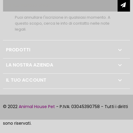
Puoi annullare l'iscrizione in qualsiasi momento. A
questo scopo, cerca le info di contatto nelle note
legali.
PRODOTTI

LA NOSTRA AZIENDA

IL TUO ACCOUNT

© 2022
Animal House Pet
- P.IVA: 03045390758 - Tutti i diritti
sono riservati.