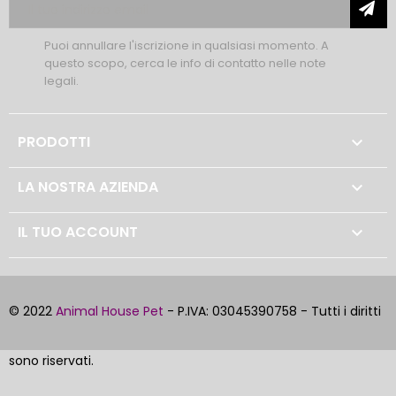
Puoi annullare l'iscrizione in qualsiasi momento. A
questo scopo, cerca le info di contatto nelle note
legali.
PRODOTTI

LA NOSTRA AZIENDA

IL TUO ACCOUNT

© 2022
Animal House Pet
- P.IVA: 03045390758 - Tutti i diritti
sono riservati.